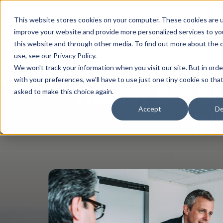
This website stores cookies on your computer. These cookies are 
improve your website and provide more personalized services to yo
this website and through other media. To find out more about the 
use, see our Privacy Policy.
We won't track your information when you visit our site. But in ord
with your preferences, we'll have to use just one tiny cookie so tha
HOLEN SIE S
asked to make this choice again.
Accept
De
IN