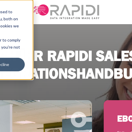
used to
u, both on
cookies we
er to comply
t you're not
ICH IHR RAPIDI SALE
cline
TEGRATIONSHANDB
EB