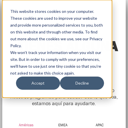
This website stores cookies on your computer.
These cookies are used to improve your website
and provide more personalized services to you, both
on this website and through other media. To find
out more about the cookies we use, see our Privacy
¿TIENES ALGUNA
Policy.
We won't track your information when you visit our
PREGUNTA?
site. But in order to comply with your preferences,
we'll have to use just one tiny cookie so that you're
not asked to make this choice again.
Accept
Decline
¿Te gustaría conocer más acerca de Rapidi,
nuestras soluciones de integración de datos o
nuestros programas para socios? Sea lo que sea,
estamos aquí para ayudarte.
Américas
EMEA
APAC