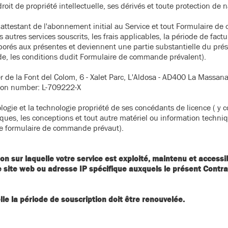
oit de propriété intellectuelle, ses dérivés et toute protection de n
e attestant de l'abonnement initial au Service et tout Formulaire 
les autres services souscrits, les frais applicables, la période de fact
és aux présentes et deviennent une partie substantielle du présen
de, les conditions dudit Formulaire de commande prévalent).
rrer de la Font del Colom, 6 - Xalet Parc, L'Aldosa - AD400 La Massa
tion number: L-709222-X
ogie et la technologie propriété de ses concédants de licence ( y c
niques, les conceptions et tout autre matériel ou information techni
(le formulaire de commande prévaut).
tion sur laquelle votre service est exploité, maintenu et accessi
 site web ou adresse IP spécifique auxquels le présent Contrat
lle la période de souscription doit être renouvelée.