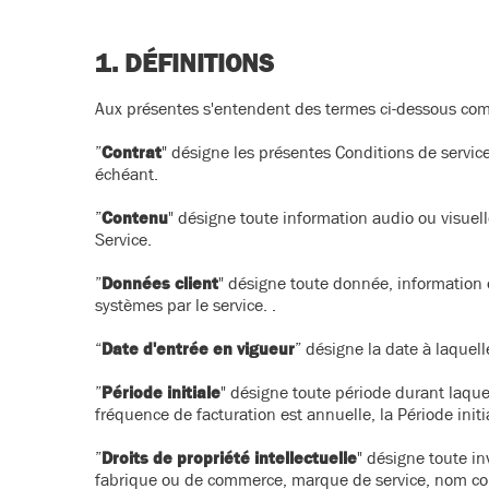
1. D
É
FINITIONS
Aux présentes s'entendent des termes ci-dessous co
”
Contrat
" désigne les présentes Conditions de service
échéant.
”
Contenu
" désigne toute information audio ou visuelle
Service.
”
Données client
" désigne toute donnée, information o
systèmes par le service. .
“
Date d'entrée en vigueur
” désigne la date à laquel
”
Période initiale
" désigne toute période durant laquel
fréquence de facturation est annuelle, la Période initi
”
Droits de propriété intellectuelle
" désigne toute i
fabrique ou de commerce, marque de service, nom commer