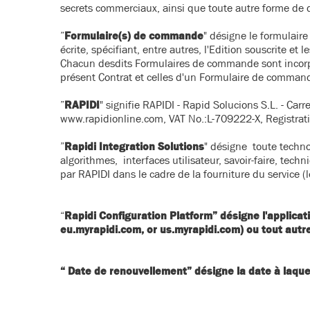
secrets commerciaux, ainsi que toute autre forme de dr
”
Formulaire(s) de commande
" désigne le formulair
écrite, spécifiant, entre autres, l'Edition souscrite et 
Chacun desdits Formulaires de commande sont incorpor
présent Contrat et celles d'un Formulaire de comman
”
RAPIDI
" signifie RAPIDI - Rapid Solucions S.L. - Ca
www.rapidionline.com, VAT No.:L-709222-X, Registra
”
Rapidi Integration Solutions
" désigne toute technol
algorithmes, interfaces utilisateur, savoir-faire, tech
par RAPIDI dans le cadre de la fourniture du service 
“
Rapidi Configuration Platform
” désigne
l'applica
eu.myrapidi.com, or us.myrapidi.com) ou tout autre
“
Date de renouvellement
” désigne la date à laque