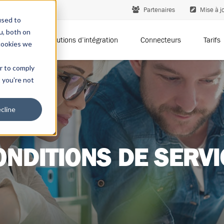
Partenaires
Mise à jo
used to
u, both on
Solutions d’intégration
Connecteurs
Tarifs
cookies we
er to comply
t you're not
cline
ONDITIONS DE SERVI