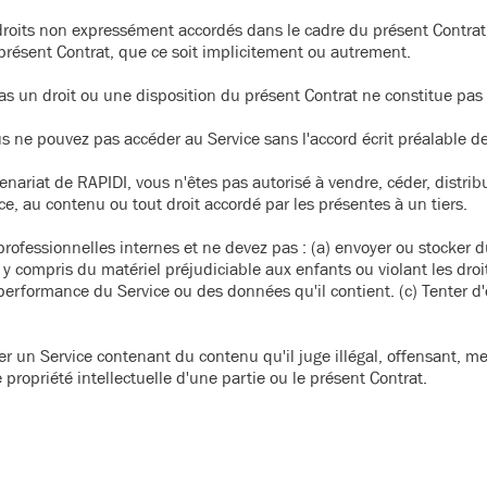
droits non expressément accordés dans le cadre du présent Contrat (
présent Contrat, que ce soit implicitement ou autrement.
s un droit ou une disposition du présent Contrat ne constitue pas u
us ne pouvez pas accéder au Service sans l'accord écrit préalable d
nariat de RAPIDI, vous n'êtes pas autorisé à vendre, céder, distribu
e, au contenu ou tout droit accordé par les présentes à un tiers.
 professionnelles internes et ne devez pas : (a) envoyer ou stocker 
y compris du matériel préjudiciable aux enfants ou violant les droit
la performance du Service ou des données qu'il contient. (c) Tenter d
mer un Service contenant du contenu qu'il juge illégal, offensant, 
propriété intellectuelle d'une partie ou le présent Contrat.