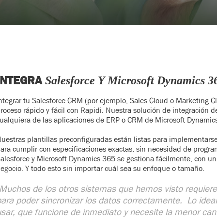
INTEGRA
Salesforce Y Microsoft Dynamics 
ntegrar tu Salesforce CRM (por ejemplo, Sales Cloud o Marketing 
roceso rápido y fácil con Rapidi. Nuestra solución de integración 
ualquiera de las aplicaciones de ERP o CRM de Microsoft Dynamics
uestras plantillas preconfiguradas están listas para implementars
ara cumplir con especificaciones exactas, sin necesidad de progra
alesforce y Microsoft Dynamics 365 se gestiona fácilmente, con un 
egocio. Y todo esto sin importar cuál sea su enfoque o tamaño.
Muchos de los otros sistemas que hemos visto requiere
ara poder sincronizar los datos correctamente. Lo ideal
sar, que funcione de inmediato y necesite la menor can