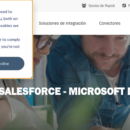
Socios de Rapidi
P
used to
u, both on
Soluciones de integración
Conectores
cookies we
er to comply
t you're not
cline
 SALESFORCE - MICROSOFT 