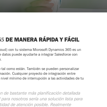
DE MANERA RÁPIDA Y FÁCIL
365
Cloud) con tu sistema Microsoft Dynamics 365 es un
de datos puede ayudarte a integrar Salesforce con
.
e tal como están. También se pueden personalizar
mación. Cualquier proyecto de integración entre
nivel mínimo de interrupción a las actividades de tu
n de bastante más planificación detallada
 para nosotros sería una solución lista para
tidad de atención posible. Realmente