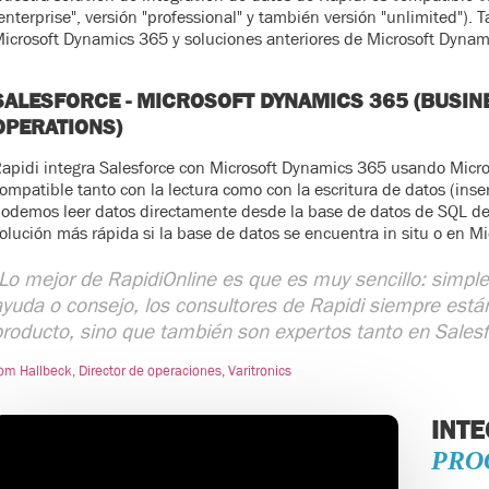
enterprise", versión "professional" y también versión "unlimited").
icrosoft Dynamics 365 y soluciones anteriores de Microsoft Dyna
SALESFORCE - MICROSOFT DYNAMICS 365 (BUSIN
OPERATIONS)
apidi integra Salesforce con Microsoft Dynamics 365 usando Micr
ompatible tanto con la lectura como con la escritura de datos (ins
odemos leer datos directamente desde la base de datos de SQL de
olución más rápida si la base de datos se encuentra in situ o en Mi
Lo mejor de RapidiOnline es que es muy sencillo: simp
yuda o consejo, los consultores de Rapidi siempre está
roducto, sino que también son expertos tanto en Sales
om Hallbeck, Director de operaciones, Varitronics
INT
PRO