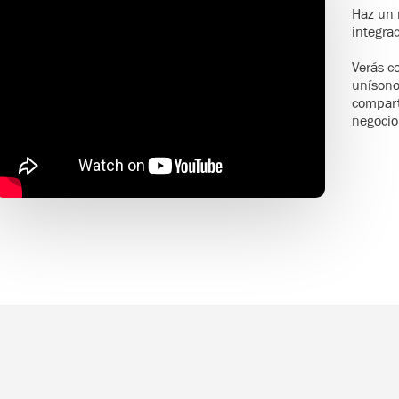
Haz un 
integra
Verás c
unísono
compart
negocio