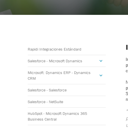
Rapidi Integraciones Estándard
I
Salesforce - Microsoft Dynamics
p
c
Microsoft: Dynamics ERP - Dynamics
CRM
N
p
Salesforce - Salesforce
S
n
Salesforce - NetSuite
"
HubSpot - Microsoft Dynamics 365
p
Business Central
u