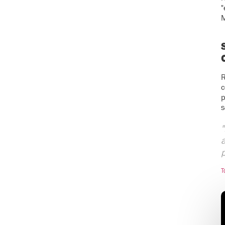
"
M
R
c
p
s
"
a
p
T