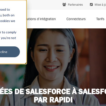
Partenaires
Mise à jo
used to
u, both on
Solutions d’intégration
Connecteurs
Tarifs
cookies we
er to comply
t you're not
cline
ÉES DE SALESFORCE À SALESF
PAR RAPIDI