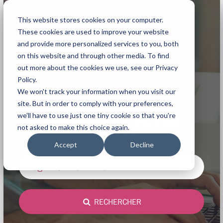
This website stores cookies on your computer.
These cookies are used to improve your website
and provide more personalized services to you, both
on this website and through other media. To find
out more about the cookies we use, see our Privacy
Policy.
We won't track your information when you visit our
site. But in order to comply with your preferences,
we'll have to use just one tiny cookie so that you're
CHOISISSEZ VOTRE
not asked to make this choice again.
THÈME
Accept
Decline
Intégration de ERP et CRM
RECHERCHER